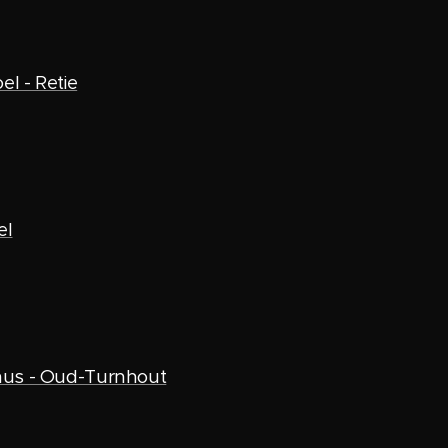
el - Retie
el
mus - Oud-Turnhout