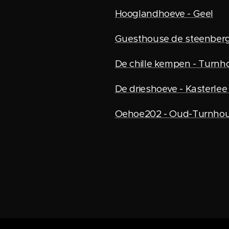
Hooglandhoeve - Geel
Guesthouse de steenberg
De chille kempen - Turnh
De drieshoeve - Kasterle
Oehoe202 - Oud-Turnhou