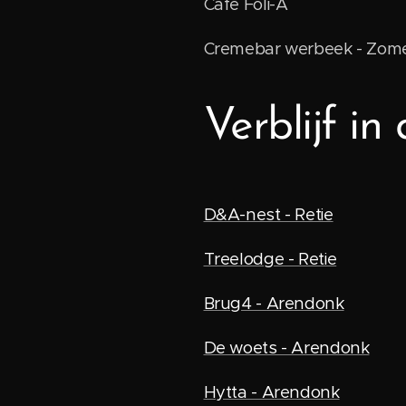
Cafe Foli-A
Cremebar werbeek - Zom
Verblijf in
D&A-nest - Retie
Treelodge - Retie
Brug4 - Arendonk
De woets - Arendonk
Hytta - Arendonk